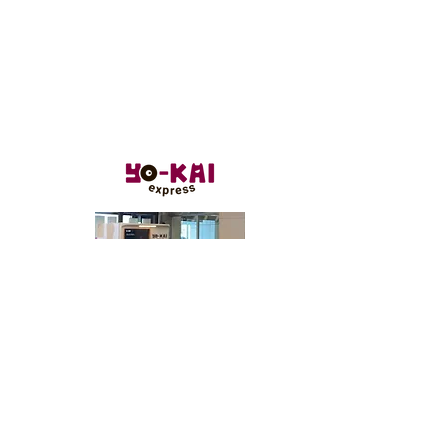
公共設置
JR東日本 - ガーラ湯沢駅
新潟県南魚沼郡湯沢町大字湯沢字茅平１
０３９−２
Maps / Direction