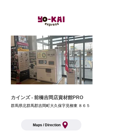
カインズ - 前橋吉岡店資材館PRO
群馬県北群馬郡吉岡町大久保字見柳東 ８６５
Maps / Direction