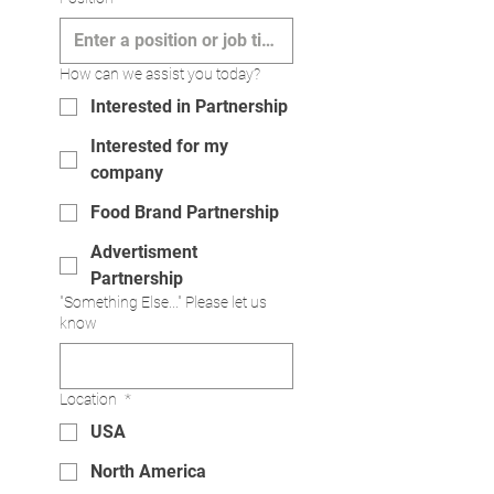
How can we assist you today?
Interested in Partnership
Interested for my
company
Food Brand Partnership
Advertisment
Partnership
"Something Else..." Please let us
know
Location
*
USA
North America