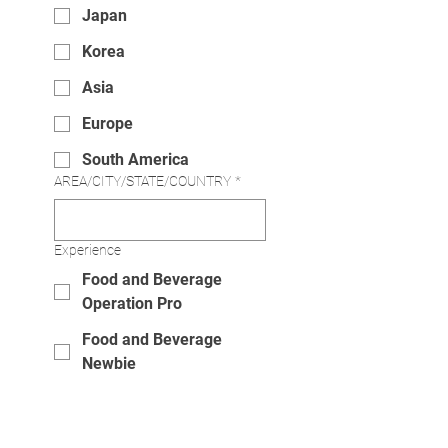
Japan
Korea
Asia
Europe
South America
AREA/CITY/STATE/COUNTRY
*
Experience
Food and Beverage
Operation Pro
Food and Beverage
Newbie
I am interested in.......
*
Ramen Robot Machine