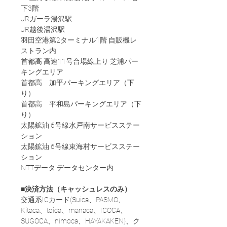
下3階
JRガーラ湯沢駅
JR越後湯沢駅
羽田空港第2ターミナル1階 自販機レ
ストラン内
首都高 高速11号台場線上り 芝浦パー
キングエリア
首都高　加平パーキングエリア（下
り）
首都高　平和島パーキングエリア（下
り）
太陽鉱油 6号線水戸南サービスステー
ション
太陽鉱油 6号線東海村サービスステー
ション
NTTデータ データセンター内
■決済方法（キャッシュレスのみ）
交通系ICカード(Suica、PASMO、
Kitaca、toica、manaca、ICOCA、
SUGOCA、nimoca、HAYAKAKEN)、ク