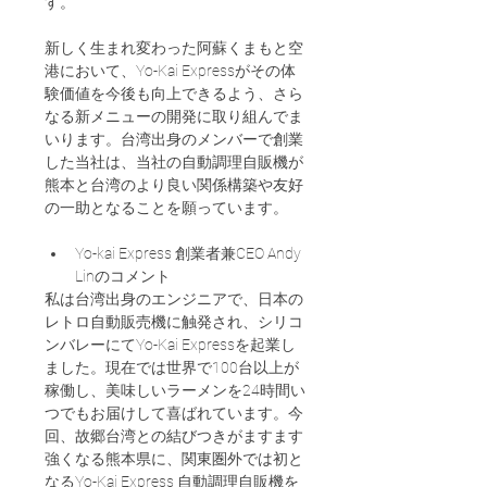
す。
新しく生まれ変わった阿蘇くまもと空
港において、Yo-Kai Expressがその体
験価値を今後も向上できるよう、さら
なる新メニューの開発に取り組んでま
いります。台湾出身のメンバーで創業
した当社は、当社の自動調理自販機が
熊本と台湾のより良い関係構築や友好
の一助となることを願っています。
Yo-kai Express 創業者兼CEO Andy 
Linのコメント
私は台湾出身のエンジニアで、日本の
レトロ自動販売機に触発され、シリコ
ンバレーにてYo-Kai Expressを起業し
ました。現在では世界で100台以上が
稼働し、美味しいラーメンを24時間い
つでもお届けして喜ばれています。今
回、故郷台湾との結びつきがますます
強くなる熊本県に、関東圏外では初と
なるYo-Kai Express 自動調理自販機を