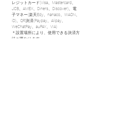
レジットカード(Visa、Mastercard、
JCB、AMEX、Diners、Discover)、電
子マネー(楽天Edy、nanaco、WAON、
iD)、QR決済(Paypay、Alipay、
WeChatPay、auPAY、VIA)
＊設置場所により、使用できる決済方
法が異なります
https://prtimes.jp/main/html/rd/p/0000
00005.000098512.html
すべて表示
最新記事