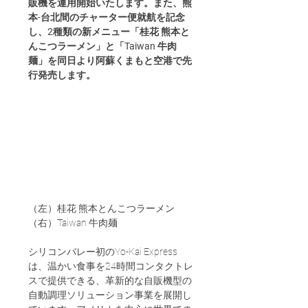
販機を運用開始いたします。また、熊
本-台北間のチャーター便就航を記念
し、2種類の新メニュー「桂花 熊本と
んこつラーメン」と「Taiwan 牛肉
麺」を同日より阿蘇くまもと空港で先
行発売します。
（左）桂花 熊本とんこつラーメン　
（右）Taiwan 牛肉麺
シリコンバレー初のYo-Kai Express
は、温かい食事を24時間コンタクトレ
スで提供できる、革新的な自販機型の
自動調理ソリューション事業を展開し