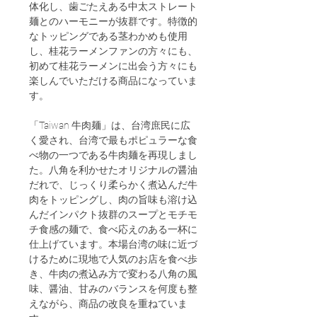
体化し、歯ごたえある中太ストレート
麺とのハーモニーが抜群です。特徴的
なトッピングである茎わかめも使用
し、桂花ラーメンファンの方々にも、
初めて桂花ラーメンに出会う方々にも
楽しんでいただける商品になっていま
す。
「Taiwan 牛肉麺」は、台湾庶民に広
く愛され、台湾で最もポピュラーな食
べ物の一つである牛肉麺を再現しまし
た。八角を利かせたオリジナルの醤油
だれで、じっくり柔らかく煮込んだ牛
肉をトッピングし、肉の旨味も溶け込
んだインパクト抜群のスープとモチモ
チ食感の麺で、食べ応えのある一杯に
仕上げています。本場台湾の味に近づ
けるために現地で人気のお店を食べ歩
き、牛肉の煮込み方で変わる八角の風
味、醤油、甘みのバランスを何度も整
えながら、商品の改良を重ねていま