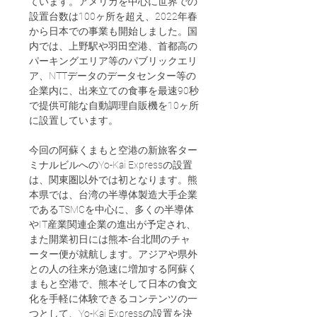
ています。アメリカを中心に世界での
設置台数は100ヶ所を超え、2022年春
から日本での事業も開始しました。国
内では、上野駅や羽田空港、首都高の
パーキングエリア等のパブリックエリ
ア、NTTデータのデータセンター等の
企業内に、出来立ての食事を最速90秒
で提供可能な自動調理自販機を10ヶ所
に設置しています。
今回の阿蘇くまもと空港の新旅客ター
ミナルビルへのYo-Kai Expressの設置
は、関東圏以外では初となります。熊
本県では、台湾の半導体製造大手企業
であるTSMCを中心に、多くの半導体
やIT産業関連企業の進出が予定され、
また開業初日には熊本-台北間のチャ
ーター便が就航します。アジアや県外
との人の往来が急速に増加する阿蘇く
まもと空港で、熊本そして日本の食文
化を手軽に体験できるコンテンツの一
つとして、Yo-Kai Expressの設置を決