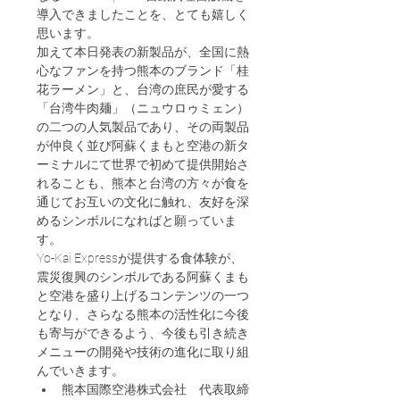
導入できましたことを、とても嬉しく
思います。
加えて本日発表の新製品が、全国に熱
心なファンを持つ熊本のブランド「桂
花ラーメン」と、台湾の庶民が愛する
「台湾牛肉麺」（ニュウロゥミェン）
の二つの人気製品であり、その両製品
が仲良く並び阿蘇くまもと空港の新タ
ーミナルにて世界で初めて提供開始さ
れることも、熊本と台湾の方々が食を
通じてお互いの文化に触れ、友好を深
めるシンボルになればと願っていま
す。
Yo-Kai Expressが提供する食体験が、
震災復興のシンボルである阿蘇くまも
と空港を盛り上げるコンテンツの一つ
となり、さらなる熊本の活性化に今後
も寄与ができるよう、今後も引き続き
メニューの開発や技術の進化に取り組
んでいきます。
熊本国際空港株式会社　代表取締