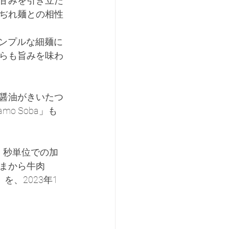
甘みを引き立た
ぢれ麺との相性
シンプルな細麺に
らも旨みを味わ
醤油がきいたつ
 Soba」も
、秒単位での加
まから牛肉 
n」を、2023年1