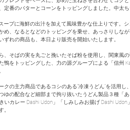
のブレンドをベースに、炒めた玉ねぎを合わせてコクと
、定番のバターとコーンをトッピングしました。中太ち
明なスープに海鮮の出汁を加えて風味豊かな仕上りです。
かめ、なるとなどのトッピングを乗せ、あっさりしなが
いずれの商品も、本日より販売を開始いたします。
ら、そばの実を丸ごと挽いたそば粉を使用し、関東風の
鴨をトッピングした、力の源グループによる「信州 Kamo
。
ークの主力商品であるコシのある”冷凍うどん”を活用し
つゆの配合など細部まで拘り抜いたうどん製品３種「あ
るきいカレー Dashi Udon」「しみしみお揚げ Dashi Udo
す。