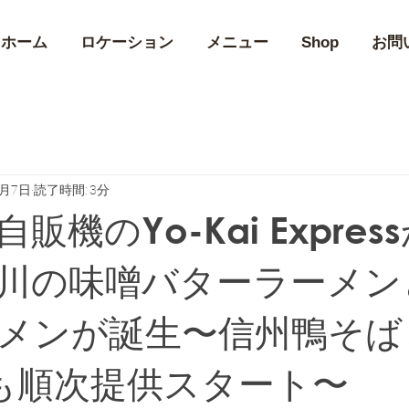
ホーム
ロケーション
メニュー
Shop
お問
2月7日
読了時間: 3分
販機のYo-Kai Expres
川の味噌バターラーメン
メンが誕生〜信州鴨そば
も順次提供スタート〜